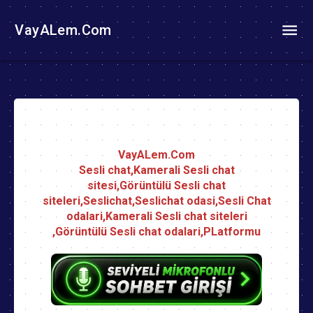
VayALem.Com
VayALem.Com
Sesli chat,Kamerali Sesli chat
sitesi,Görüntülü Sesli chat
siteleri,Seslichat,Seslichat odasi,Sesli Chat
odalari,Kamerali Sesli chat siteleri
,Görüntülü Sesli chat odalari,PLatformu